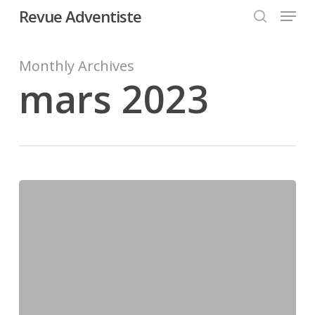
Menu
Skip
Revue Adventiste
to
search
Close
main
Menu
content
Monthly Archives
mars 2023
La
surprise
de
cette
nuit