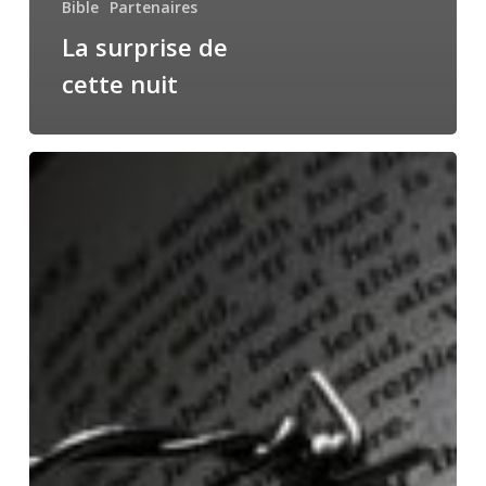
Bible
Partenaires
La surprise de
cette nuit
La
religion
est
nuisible.
Vrai
ou
faux
?