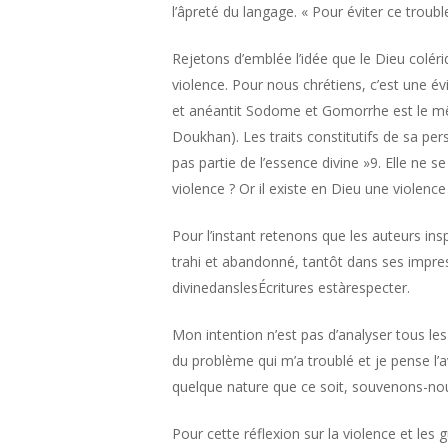
l’âpreté du langage. « Pour éviter ce troubl
Rejetons d’emblée l’idée que le Dieu col
violence. Pour nous chrétiens, c’est une év
et anéantit Sodome et Gomorrhe est le mê
Doukhan). Les traits constitutifs de sa perso
pas partie de l’essence divine »9. Elle ne s
violence ? Or il existe en Dieu une violenc
Pour l’instant retenons que les auteurs insp
trahi et abandonné, tantôt dans ses impr
divinedanslesÉcritures estàrespecter.
Mon intention n’est pas d’analyser tous les
du problème qui m’a troublé et je pense 
quelque nature que ce soit, souvenons-nous 
Pour cette réflexion sur la violence et les