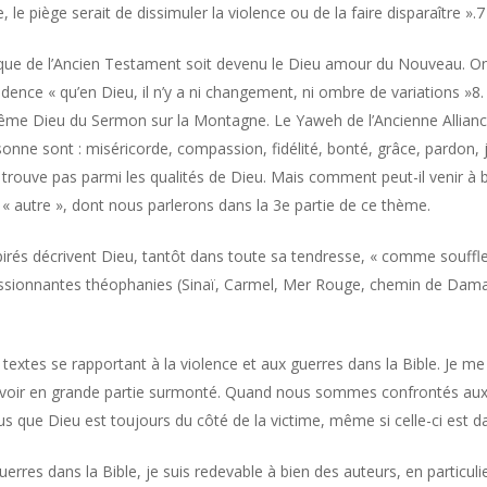
e, le piège serait de dissimuler la violence ou de la faire disparaître ».7
érique de l’Ancien Testament soit devenu le Dieu amour du Nouveau. 
idence « qu’en Dieu, il n’y a ni changement, ni ombre de variations »8. L
me Dieu du Sermon sur la Montagne. Le Yaweh de l’Ancienne Alliance est
nne sont : miséricorde, compassion, fidélité, bonté, grâce, pardon, 
e trouve pas parmi les qualités de Dieu. Mais comment peut-il venir à b
e « autre », dont nous parlerons dans la 3e partie de ce thème.
irés décrivent Dieu, tantôt dans toute sa tendresse, « comme souffle 
essionnantes théophanies (Sinaï, Carmel, Mer Rouge, chemin de Dama
 textes se rapportant à la violence et aux guerres dans la Bible. Je 
l’avoir en grande partie surmonté. Quand nous sommes confrontés aux 
que Dieu est toujours du côté de la victime, même si celle-ci est d
 guerres dans la Bible, je suis redevable à bien des auteurs, en parti