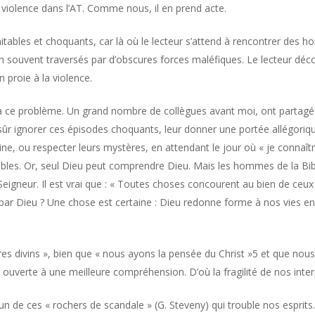
violence dans l’AT. Comme nous, il en prend acte.
aitables et choquants, car là où le lecteur s’attend à rencontrer de
n souvent traversés par d’obscures forces maléfiques. Le lecteur de
 proie à la violence.
à ce problème. Un grand nombre de collègues avant moi, ont partagé
sûr ignorer ces épisodes choquants, leur donner une portée allégorique,
vine, ou respecter leurs mystères, en attendant le jour où « je connaît
trables. Or, seul Dieu peut comprendre Dieu. Mais les hommes de la Bibl
ur Seigneur. Il est vrai que : « Toutes choses concourent au bien de ce
par Dieu ? Une chose est certaine : Dieu redonne forme à nos vies en
s divins », bien que « nous ayons la pensée du Christ »5 et que nous s
 ouverte à une meilleure compréhension. D’où la fragilité de nos inter
l’un de ces « rochers de scandale » (G. Steveny) qui trouble nos esprits