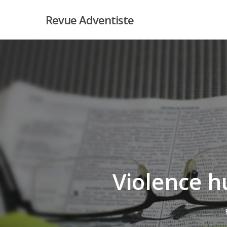
Skip
Revue Adventiste
to
main
content
Violence hu