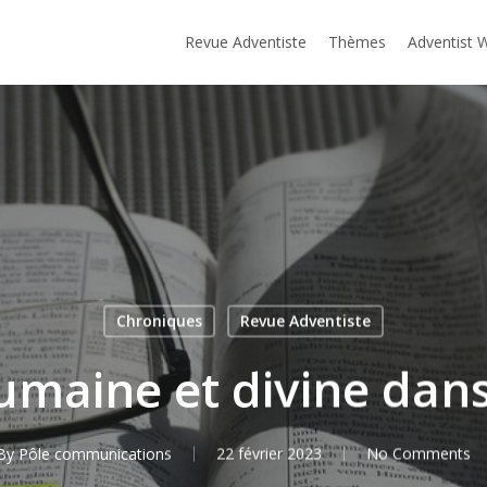
Revue Adventiste
Thèmes
Adventist 
Chroniques
Revue Adventiste
maine et divine dans 
By
Pôle communications
22 février 2023
No Comments