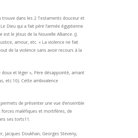
On trouve dans les 2 Testaments douceur et
e Dieu qui a fait périr l’armée égyptienne
 le Jésus de la Nouvelle Alliance. (J.
justice, amour, etc. « La violence ne fait
out de la violence sans avoir recours à la
doux et léger », Père désappointé, amant
s, etc.10). Cette ambivalence
me permets de présenter une vue d’ensemble
forces maléfiques et mortifères, de
ans ses torts11.
culier, Jacques Doukhan, Georges Steveny,