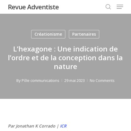
Menu
Skip
Revue Adventiste
to
search
Close
main
Menu
content
Créationisme
Partenaires
L’hexagone : Une indication de
l’ordre et de la conception dans la
nature
By
Pôle communications
29 mai 2023
No Comments
Par Jonathan K Corrado |
ICR