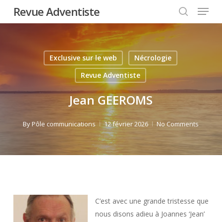
Menu
Skip
Revue Adventiste
to
search
Close
main
Menu
content
Exclusive sur le web
Nécrologie
Revue Adventiste
Jean GEEROMS
By
Pôle communications
12 février 2026
No Comments
C’est avec une grande tristesse que
nous disons adieu à Joannes ‘Jean’