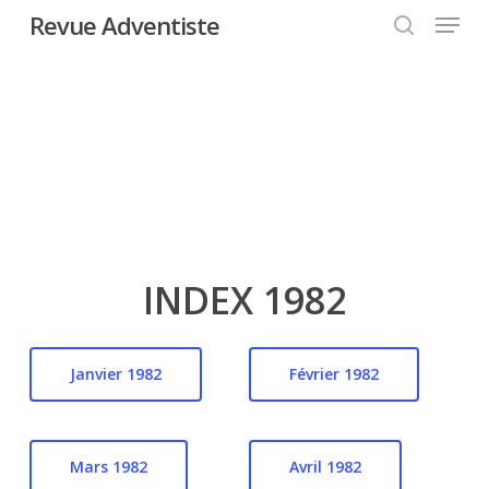
Menu
Skip
Revue Adventiste
to
search
Close
main
Menu
content
INDEX 1982
Janvier 1982
Février 1982
Mars 1982
Avril 1982